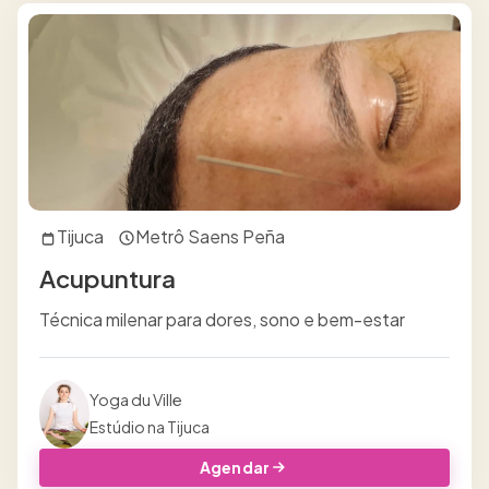
Tijuca
Metrô Saens Peña
Acupuntura
Técnica milenar para dores, sono e bem-estar
Yoga du Ville
Estúdio na Tijuca
Agendar