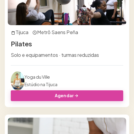
Tijuca
Metrô Saens Peña
Pilates
Solo e equipamentos · turmas reduzidas
Yoga du Ville
Estúdio na Tijuca
Agendar