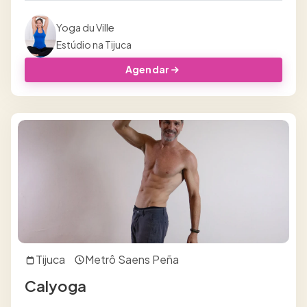
Yoga du Ville
Estúdio na Tijuca
Agendar
Tijuca
Metrô Saens Peña
Calyoga