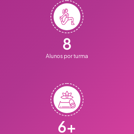
8
Alunos por turma
6
+