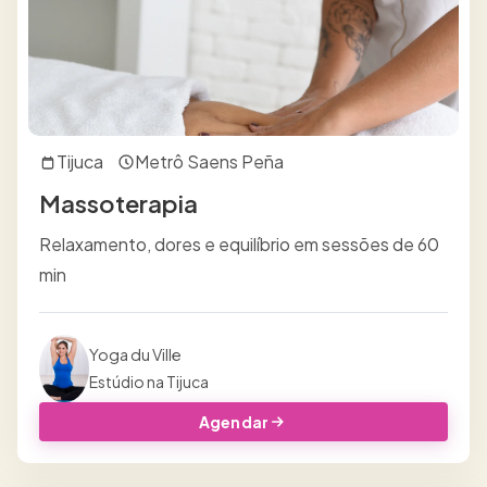
Tijuca
Metrô Saens Peña
Massoterapia
Relaxamento, dores e equilíbrio em sessões de 60
min
Yoga du Ville
Estúdio na Tijuca
Agendar