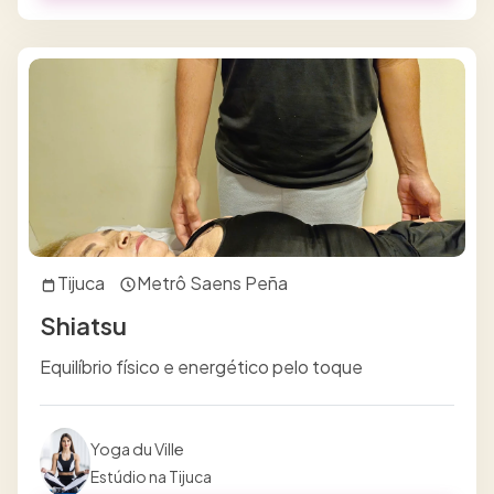
Tijuca
Metrô Saens Peña
Shiatsu
Equilíbrio físico e energético pelo toque
Yoga du Ville
Estúdio na Tijuca