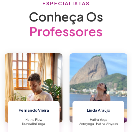
ESPECIALISTAS
Conheça Os
Professores
Fernando Vieira
Linda Araújo
Hatha Flow
Hatha Yoga
Kundalini Yoga
Acroyoga · Hatha Vinyasa