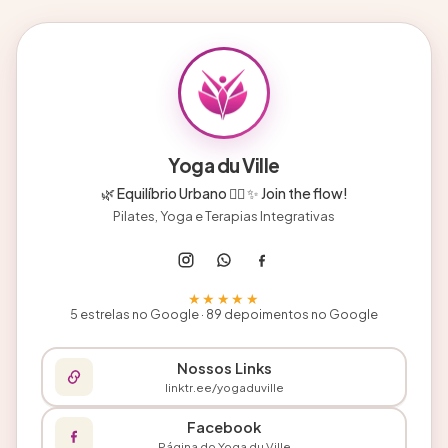
Yoga du Ville
🌿 Equilíbrio Urbano 🧘‍♀️ ✨ Join the flow!
Pilates, Yoga e Terapias Integrativas
★★★★★
5 estrelas no Google · 89 depoimentos no Google
Nossos Links
linktr.ee/yogaduville
Facebook
Página do Yoga du Ville