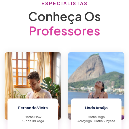
ESPECIALISTAS
Conheça Os
Professores
Fernando Vieira
Linda Araújo
Hatha Flow
Hatha Yoga
Kundalini Yoga
Acroyoga · Hatha Vinyasa