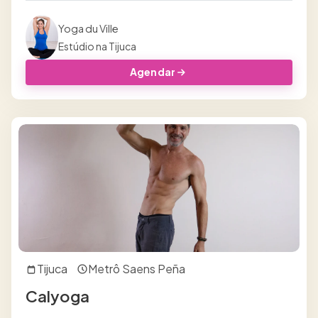
Yoga du Ville
Estúdio na Tijuca
Agendar
Tijuca
Metrô Saens Peña
Calyoga