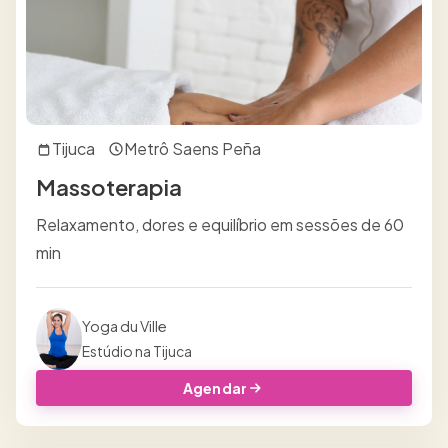
Tijuca
Metrô Saens Peña
Massoterapia
Relaxamento, dores e equilíbrio em sessões de 60
min
Yoga du Ville
Estúdio na Tijuca
Agendar