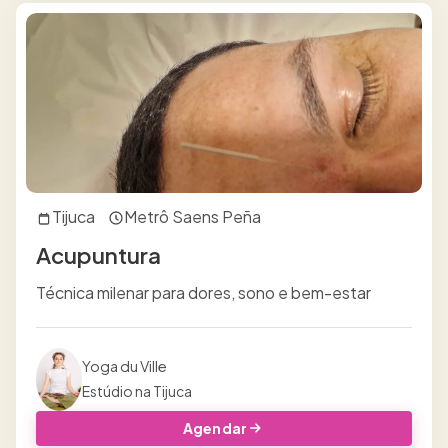
Tijuca
Metrô Saens Peña
Acupuntura
Técnica milenar para dores, sono e bem-estar
Yoga du Ville
Estúdio na Tijuca
Agendar