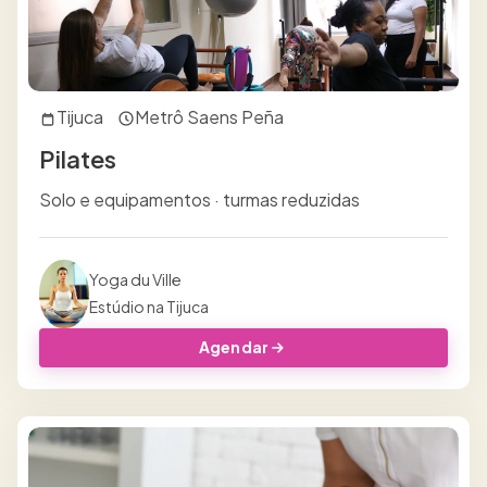
Tijuca
Metrô Saens Peña
Pilates
Solo e equipamentos · turmas reduzidas
Yoga du Ville
Estúdio na Tijuca
Agendar