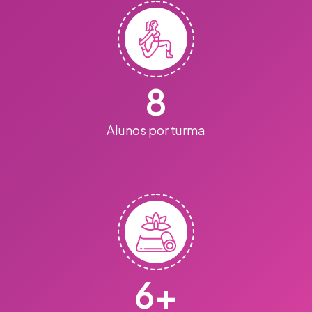
8
Alunos por turma
6
+