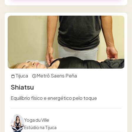
Tijuca
Metrô Saens Peña
Shiatsu
Equilíbrio físico e energético pelo toque
Yoga du Ville
Estúdio na Tijuca