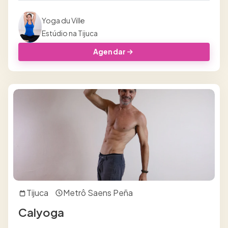
Yoga du Ville
Estúdio na Tijuca
Agendar
Tijuca
Metrô Saens Peña
Calyoga