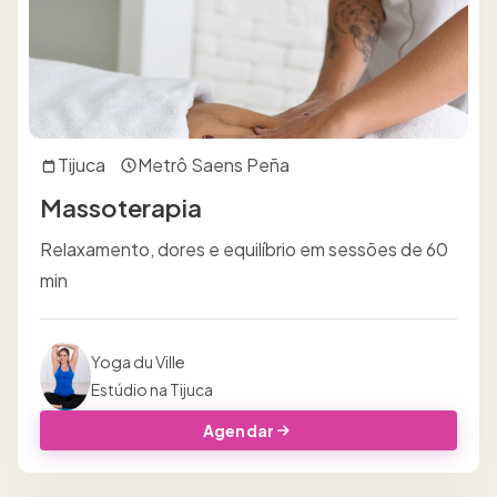
Tijuca
Metrô Saens Peña
Massoterapia
Relaxamento, dores e equilíbrio em sessões de 60
min
Yoga du Ville
Estúdio na Tijuca
Agendar