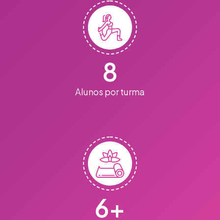
8
Alunos por turma
6
+