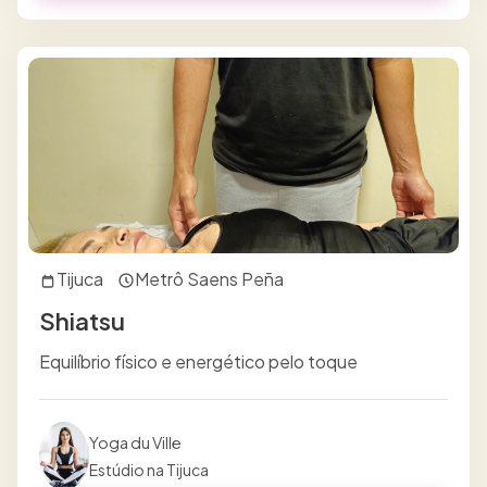
Tijuca
Metrô Saens Peña
Shiatsu
Equilíbrio físico e energético pelo toque
Yoga du Ville
Estúdio na Tijuca