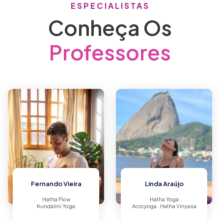
ESPECIALISTAS
Conheça Os
Professores
Fernando Vieira
Linda Araújo
Hatha Flow
Hatha Yoga
Kundalini Yoga
Acroyoga · Hatha Vinyasa