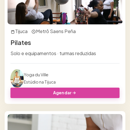
Tijuca
Metrô Saens Peña
Pilates
Solo e equipamentos · turmas reduzidas
Yoga du Ville
Estúdio na Tijuca
Agendar