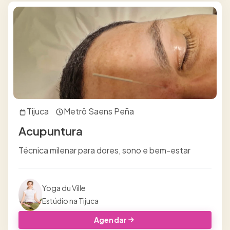
Tijuca
Metrô Saens Peña
Acupuntura
Técnica milenar para dores, sono e bem-estar
Yoga du Ville
Estúdio na Tijuca
Agendar