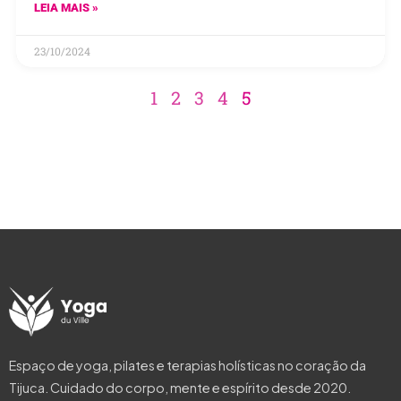
LEIA MAIS »
23/10/2024
1
2
3
4
5
Espaço de yoga, pilates e terapias holísticas no coração da
Tijuca. Cuidado do corpo, mente e espírito desde 2020.