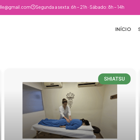
lle@gmail.com
Segunda a sexta: 6h – 21h · Sábado: 8h – 14h
INÍCIO
SHIATSU