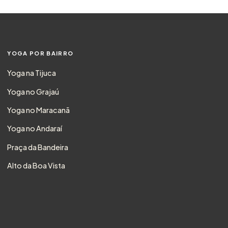
YOGA POR BAIRRO
Yoga na Tijuca
Yoga no Grajaú
Yoga no Maracanã
Yoga no Andaraí
Praça da Bandeira
Alto da Boa Vista