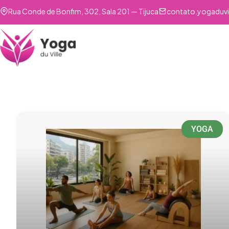
Rua Conde de Bonfim, 302, Sala 201 — Tijuca
contato.yogaduvi
YOGA