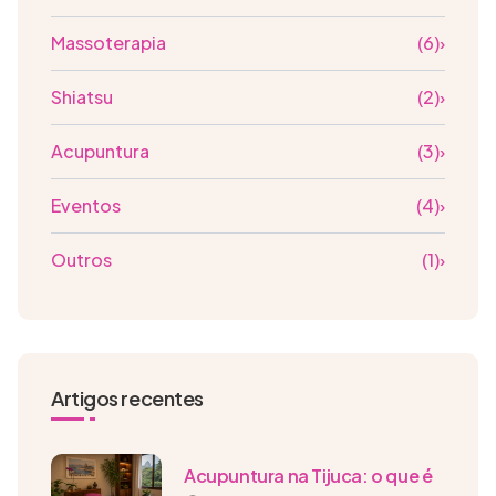
Massoterapia
(6)
›
Shiatsu
(2)
›
Acupuntura
(3)
›
Eventos
(4)
›
Outros
(1)
›
Artigos recentes
Acupuntura na Tijuca: o que é