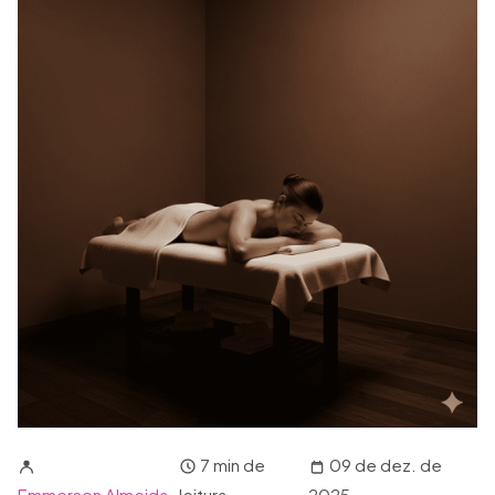
7 min de
09 de dez. de
Emmerson Almeida
leitura
2025