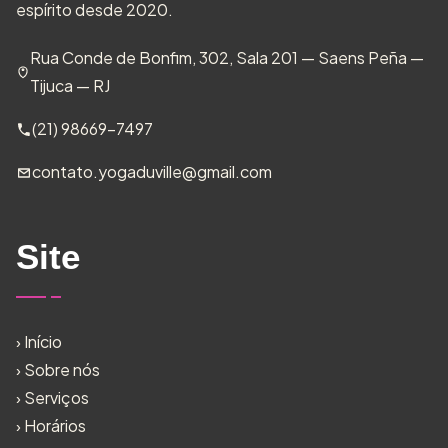
espírito desde 2020.
Rua Conde de Bonfim, 302, Sala 201 — Saens Peña —
Tijuca — RJ
(21) 98669-7497
contato.yogaduville@gmail.com
Site
›
Início
›
Sobre nós
›
Serviços
›
Horários