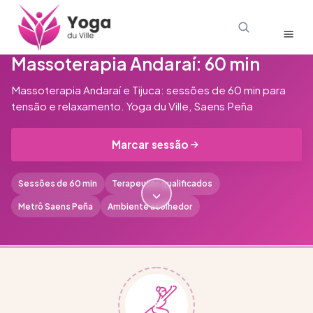
ANDARAÍ · TIJUCA · SAENS PEÑA
Massoterapia Andaraí: 60 min
Massoterapia Andaraí e Tijuca: sessões de 60 min para
tensão e relaxamento. Yoga du Ville, Saens Peña
Marcar sessão
Sessões de 60 min
Terapeutas qualificados
Metrô Saens Peña
Ambiente acolhedor