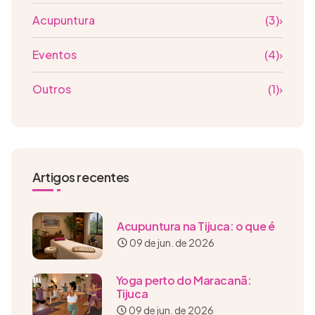
Acupuntura
(3)
›
Eventos
(4)
›
Outros
(1)
›
Artigos recentes
Acupuntura na Tijuca: o que é
09 de jun. de 2026
Yoga perto do Maracanã:
Tijuca
09 de jun. de 2026