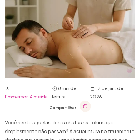
8 min de
17 de jan. de
Emmerson Almeida
leitura
2026
Compartilhar
Você sente aquelas dores chatas na coluna que
simplesmente não passam? A acupuntura no tratamento
da dor é sua resposta – uma técnica comprovada que